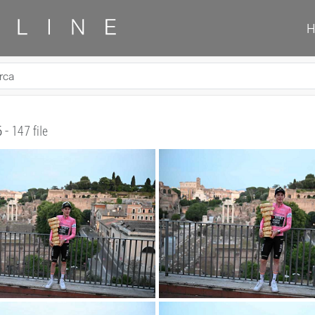
6
- 147 file