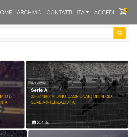
0
HOME
ARCHIVIO
CONTATTI
ITA
ACCEDI
02/06/2026
Serie A
ATO DI
23-02-1992 MILANO-CAMPIONATO DI CALCIO
ANTA
SERIE A INTER-LAZIO 1-0
234 file