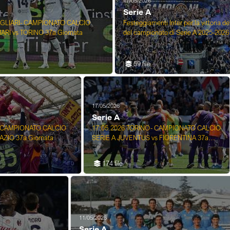
17/05/2026
Serie A
AGLIARI- CAMPIONATO CALCIO
Festeggiamenti Inter per la vittoria de
ARI vs TORINO 37a Giornata
del campionato di Serie A 2025-2026 
...
59 file
17/05/2026
Serie A
- CAMPIONATO CALCIO
17.05.2026 TORINO- CAMPIONATO CALCIO
AZIO 37a Giornata
SERIE A JUVENTUS vs FIORENTINA 37a
Giornata
174 file
11/05/2026
Serie A