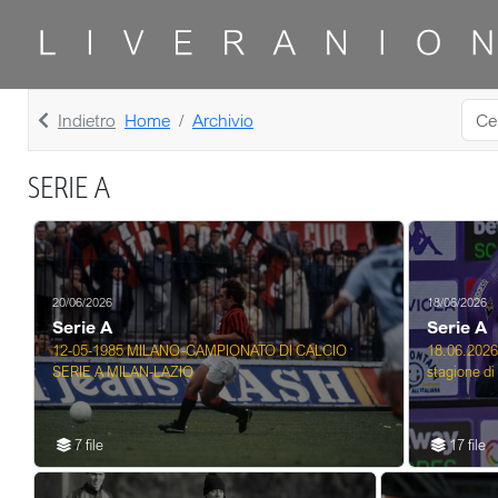
Indietro
Home
Archivio
SERIE A
20/06/2026
18/06/2026
Serie A
Serie A
12-05-1985 MILANO-CAMPIONATO DI CALCIO
18.06.2026
SERIE A MILAN-LAZIO
stagione di 
7 file
17 file