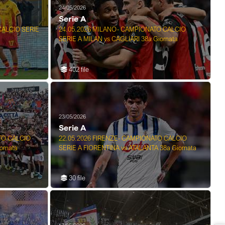
24/05/2026
Serie A
CALCIO SERIE
24.05.2026 MILANO- CAMPIONATO CALCIO
SERIE A MILAN vs CAGLIARI 38a Giornata
402 file
23/05/2026
Serie A
TO CALCIO
22.05.2026 FIRENZE- CAMPIONATO CALCIO
ornata
SERIE A FIORENTINA vs ATALANTA 38a Giornata
30 file