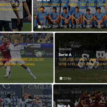
ONATO DI CALCIO
LA FORMAZIONE DEL NAPOLI CALCIO NELL'ANNO
 36a Giornata
1990
1 file
10/05/2026
Serie A
PARMA- CAMPIONATO DI CALCIO
10-05-2026 VERONA- CAMPIONATO
A vs ROMA 36a Giornata
SERIE A HELLAS VERONA vs COMO 
53 file
08/05/2026
Serie A