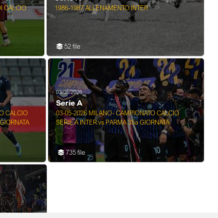
I CALCIO
1986-1987 ALLENAMENTO INTER
52 file
03/05/2026
Serie A
O CALCIO
03-05-2026 MILANO- CAMPIONATO CALCIO
 GIORNATA
SERIE A INTER vs PARMA 35a GIORNATA
735 file