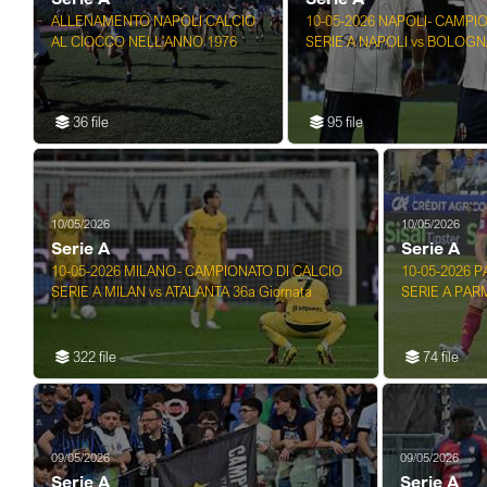
ALLENAMENTO NAPOLI CALCIO
10-05-2026 NAPOLI- CAMPI
AL CIOCCO NELL'ANNO 1976
SERIE A NAPOLI vs BOLOGNA
36 file
95 file
10/05/2026
10/05/2026
Serie A
Serie A
10-05-2026 MILANO- CAMPIONATO DI CALCIO
10-05-2026 
SERIE A MILAN vs ATALANTA 36a Giornata
SERIE A PARM
322 file
74 file
09/05/2026
09/05/2026
Serie A
Serie A