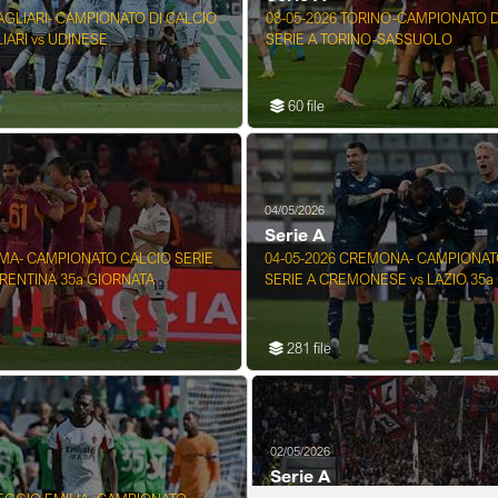
CAGLIARI- CAMPIONATO DI CALCIO
08-05-2026 TORINO-CAMPIONATO D
IARI vs UDINESE
SERIE A TORINO-SASSUOLO
60 file
04/05/2026
Serie A
OMA- CAMPIONATO CALCIO SERIE
04-05-2026 CREMONA- CAMPIONAT
ORENTINA 35a GIORNATA
SERIE A CREMONESE vs LAZIO 35a
281 file
02/05/2026
Serie A