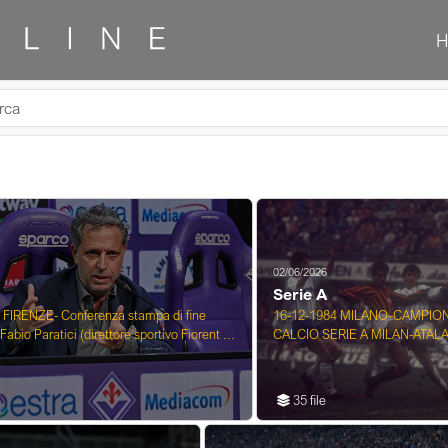
02/06/2026
Serie A
 FIRENZE- Conferenza stampa di fine
16-12-1984 MILANO-CAMPION
Fabio Paratici (direttore sportivo Fiorent ...
CALCIO SERIE A MILAN-ATAL
35 file