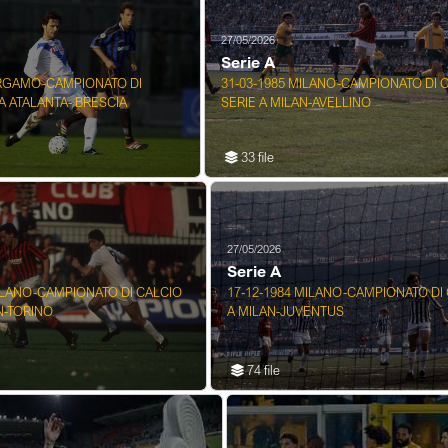
27/05/2026
Serie A
ERGAMO-CAMPIONATO DI
31-03-1985 MILANO-CAMPIONATO DI 
A ATALANTA- BRESCIA
SERIE A MILAN-AVELLINO
33 file
27/05/2026
Serie A
MILANO-CAMPIONATO DI CALCIO
17-12-1984 MILANO-CAMPIONATO DI 
N-TORINO
A MILAN-JUVENTUS
74 file