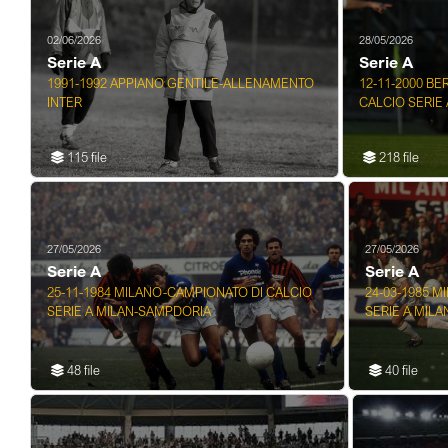
02/06/2026
28/05/2026
Serie A
Serie A
1991-1992 APPIANO GENTILE-ALLENAMENTO
12-11-2000 B
INTER
CALCIO SERIE 
115 file
218 file
27/05/2026
27/05/2026
Serie A
Serie A
25-11-1984 MILANO-CAMPIONATO DI CALCIO
24-03-1985 
SERIE A MILAN-SAMPDORIA
SERIE A MILA
48 file
40 file