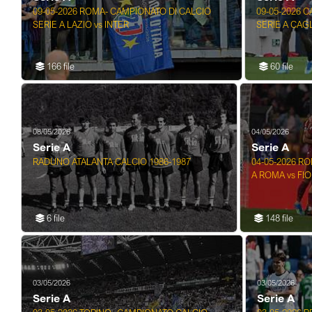
09-05-2026 ROMA- CAMPIONATO DI CALCIO
09-05-2026 
SERIE A LAZIO vs INTER
SERIE A CAGL
166 file
60 file
08/05/2026
04/05/2026
Serie A
Serie A
RADUNO ATALANTA CALCIO 1986-1987
04-05-2026 R
A ROMA vs FI
6 file
148 file
03/05/2026
03/05/2026
Serie A
Serie A