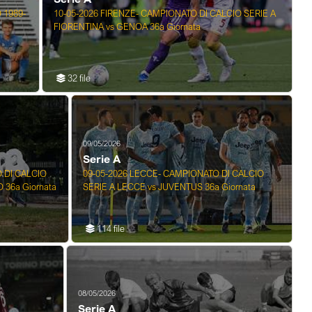
 1989-
10-05-2026 FIRENZE- CAMPIONATO DI CALCIO SERIE A
FIORENTINA vs GENOA 36a Giornata
32 file
09/05/2026
Serie A
 DI CALCIO
09-05-2026 LECCE- CAMPIONATO DI CALCIO
36a Giornata
SERIE A LECCE vs JUVENTUS 36a Giornata
114 file
08/05/2026
Serie A