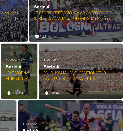
17/05/2026
Serie A
llo scudetto
17.05.2026 BERGAMO- CAMPIONATO CALCIO
- Milano 17-
SERIE A ATALANTA vs BOLOGNA 37a Giornata
123 file
17/05/2026
15/05/2026
Serie A
Serie A
1997 MOENA
28-10-1984 MILANO-CAMPIONATO DI
RITIRO ESTIVO
CALCIO SERIE A MILAN-INTER 2-1
ATALANTA
CALCIO
217 file
39 file
11/05/2026
Serie A