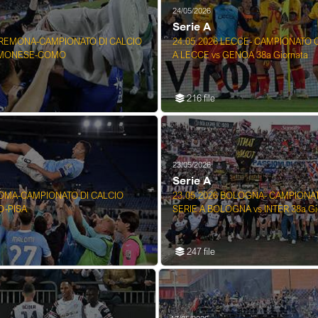
24/05/2026
Serie A
CREMONA-CAMPIONATO DI CALCIO
24.05.2026 LECCE- CAMPIONATO 
EMONESE-COMO
A LECCE vs GENOA 38a Giornata
216 file
23/05/2026
Serie A
ROMA-CAMPIONATO DI CALCIO
23.05.2026 BOLOGNA- CAMPIONA
O-PISA
SERIE A BOLOGNA vs INTER 38a Gi
247 file