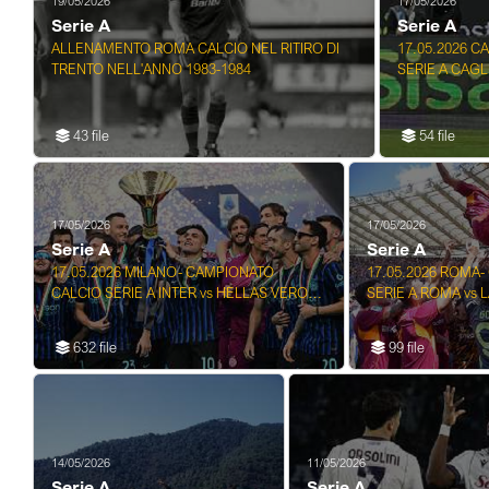
19/05/2026
17/05/2026
Serie A
Serie A
ALLENAMENTO ROMA CALCIO NEL RITIRO DI
17.05.2026 C
TRENTO NELL'ANNO 1983-1984
SERIE A CAGLI
43 file
54 file
17/05/2026
17/05/2026
Serie A
Serie A
17.05.2026 MILANO- CAMPIONATO
17.05.2026 ROMA
CALCIO SERIE A INTER vs HELLAS VERONA
SERIE A ROMA vs L
37a Giornata
632 file
99 file
14/05/2026
11/05/2026
Serie A
Serie A