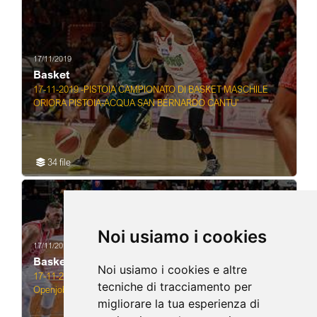
Basket,
Cestista
italiano
17/11/2019
Basket
17-11-2019 -PISTOIA CAMPIONATO DI BASKET MASCHILE
ORIORA PISTOIA-ACQUA SAN BERNARDO CANTU'
34 file
Noi usiamo i cookies
17/11/2019
Basket
Noi usiamo i cookies e altre
17-11-2019 VARESE CAMPIONATO DI BASKET SERIE A 1
tecniche di tracciamento per
Openjobmetis Varese vs Umana Reyer Venezia
migliorare la tua esperienza di