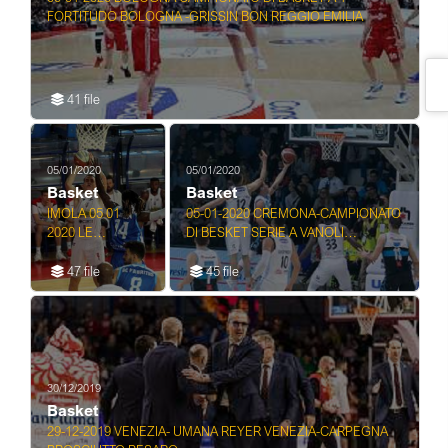
FORTITUDO BOLOGNA -GRISSIN BON REGGIO EMILIA
41 file
05/01/2020
05/01/2020
Basket
Basket
IMOLA 05 01
05-01-2020 CREMONA-CAMPIONATO
2020 LE
DI BESKET SERIE A VANOLI
NATURELLE
CREMONA HAPPY CASA BRINDISI
IMOLA BASKET-
47 file
45 file
ROSETO SERIE
A2
30/12/2019
Basket
29-12-2019 VENEZIA- UMANA REYER VENEZIA-CARPEGNA