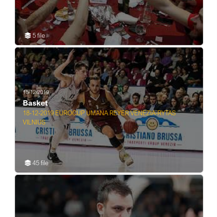
5 file
18/12/2019
Basket
18-12-2019 EUROCUP UMANA REYER VENEZIA-RYTAS
VILNIUS
45 file