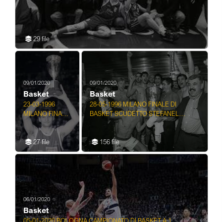
29 file
09/01/2020
09/01/2020
Basket
Basket
23-03-1996
28-05-1996 MILANO FINALE DI
MILANO FINALE
BASKET SCUDETTO STEFANEL
DI COPPA ITALIA
MILANO-TEAMSYSTEM BOLOGNA
STEFANEL
27 file
156 file
MILANO MASH
VERONA
06/01/2020
Basket
05-01-2020 BOLOGNA CAMPIONATO DI BASKET A 1