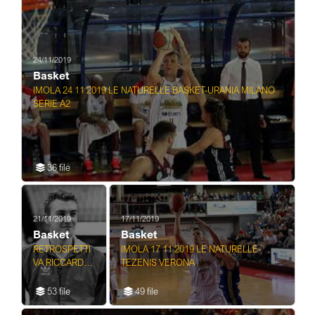
24/11/2019
Basket
IMOLA 24 11 2019 LE NATURELLE BASKET-URANIA MILANO
SERIE A2
36 file
21/11/2019
17/11/2019
Basket
Basket
RETROSPETTI
IMOLA 17 11 2019 LE NATURELLE-
VA RICCARDO
TEZENIS VERONA
MORANDOTTI,
Pallacanestro
53 file
49 file
Giocatore