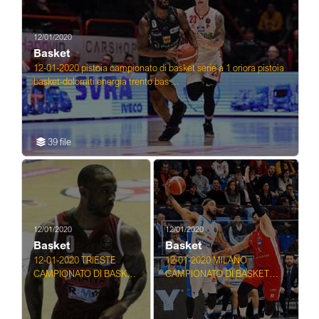
12/01/2020
Basket
12-01-2020 pistoia campionato di basket serie a 1 oriora pistoia
basket-dolomiti energia trento bas ...
39 file
12/01/2020
12/01/2020
Basket
Basket
12-01-2020 TRIESTE
12-01-2020 MILANO
CAMPIONATO DI BASKET
CAMPIONATO DI BASKET
SERIE A 1
SERIE A 1 ARMANI
PALLACANESTRO
EXCHANGE DE LONGHI
TRIESTE UMANA REYER
TREVISO BASKET