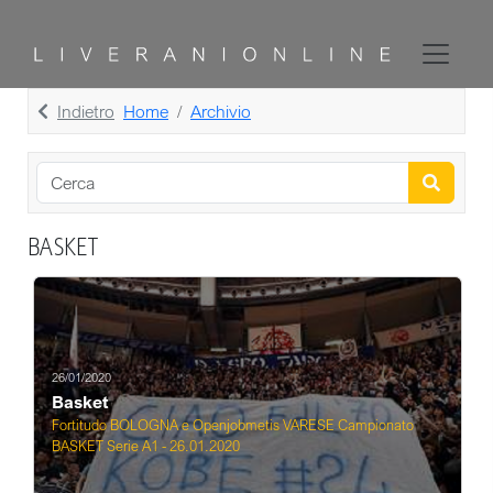
Indietro
Home
Archivio
BASKET
26/01/2020
Basket
Fortitudo BOLOGNA e Openjobmetis VARESE Campionato
BASKET Serie A1 - 26.01.2020