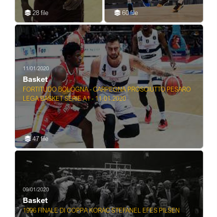
VENEZIA
28 file
60 file
11/01/2020
Basket
FORTITUDO BOLOGNA - CARPEGNA PROSCIUTTO PESARO
LEGA BASKET SERIE A1 - 11.01.2020
47 file
09/01/2020
Basket
1996 FINALE DI COPPA KORAC STEFANEL EFES PILSEN