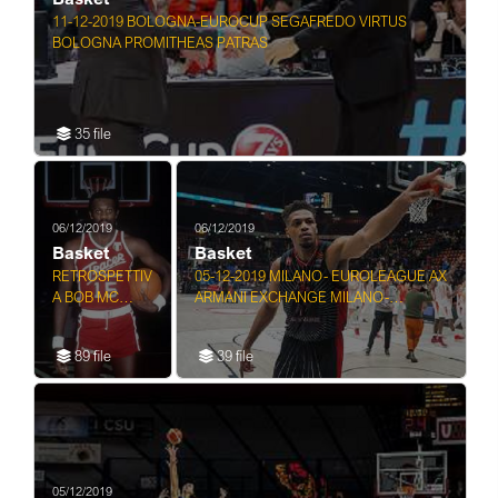
11-12-2019 BOLOGNA-EUROCUP SEGAFREDO VIRTUS
BOLOGNA PROMITHEAS PATRAS
35 file
06/12/2019
06/12/2019
Basket
Basket
RETROSPETTIV
05-12-2019 MILANO- EUROLEAGUE AX
A BOB MC
ARMANI EXCHANGE MILANO-
ADOO
CRVENAZVEZDA MST BELGRADO
GIOCATORE
89 file
39 file
BASKET
05/12/2019