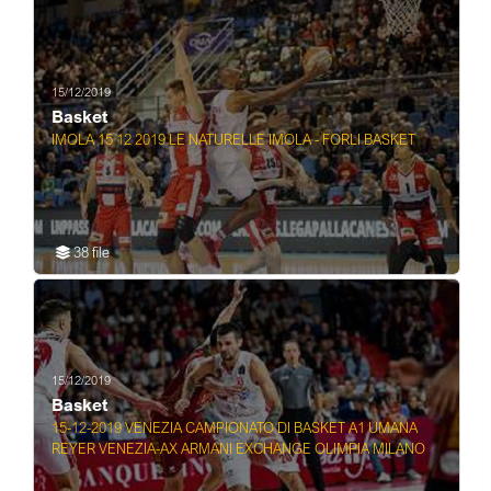
15/12/2019
Basket
IMOLA 15 12 2019 LE NATURELLE IMOLA - FORLI BASKET
38 file
15/12/2019
Basket
15-12-2019 VENEZIA CAMPIONATO DI BASKET A1 UMANA
REYER VENEZIA-AX ARMANI EXCHANGE OLIMPIA MILANO