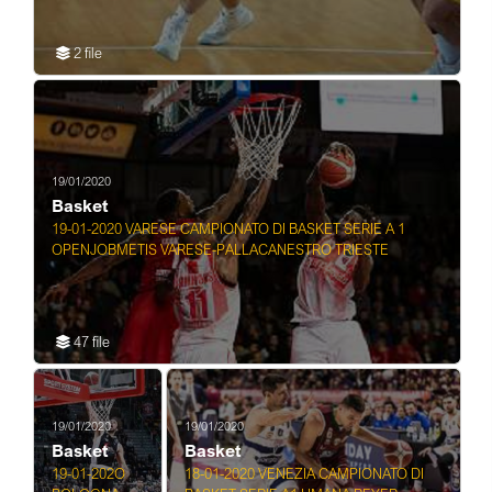
2 file
19/01/2020
Basket
19-01-2020 VARESE CAMPIONATO DI BASKET SERIE A 1
OPENJOBMETIS VARESE-PALLACANESTRO TRIESTE
47 file
19/01/2020
19/01/2020
Basket
Basket
19-01-202O
18-01-2020 VENEZIA CAMPIONATO DI