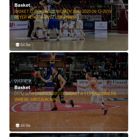
Basket
BASKET EUROLEAGUE WOMEN 2019-2020 04-12-2019
REYER VENEZIA-ZVVZ USK PRAHA
64 file
01/12/2019
Basket
01-12-2019 CAMPIONATO DI BASKET A 1 OPENJOBMETIS
VARESE -VIRTUS ROMA
44 file