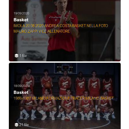
Serie A
2020/2021,
27. ...
19/09/2020
Basket
IMOLA 20 08 2020 ANDREA COSTA BASKET NELLA FOTO
MAURO ZAPPI VICE ALLENATORE
1 file
18/09/2020
Basket
1986-1987 MILANO FORMAZIONE TRACER MILANO BASKET
21 file