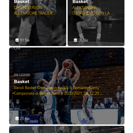
Basket
Basket
DAN PETERSON
ALEKSANDAR
ALLENATORE TRACER
DJORDJEVIC CON LA
MILANO MILANO
MAGLIA DELLA PHILIPS
NELL'ANNO 1986-1987
MILANO BASKET
NELL'ANNO 1992-1993
81 file
26 file
09/12/2020
Basket
Vanoli Basket Cremona vs Acqua S.Bernardo Cantu' -
Campionato di Basket Serie A 2020/2021, 09.12.20 ...
25 file