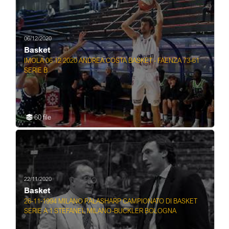
06/12/2020
Basket
IMOLA 06 12 2020 ANDREA COSTA BASKET - FAENZA 73-61
SERIE B
60 file
22/11/2020
Basket
26-11-1994 MILANO PALASHARP CAMPIONATO DI BASKET
SERIE A 1 STEFANEL MILANO-BUCKLER BOLOGNA