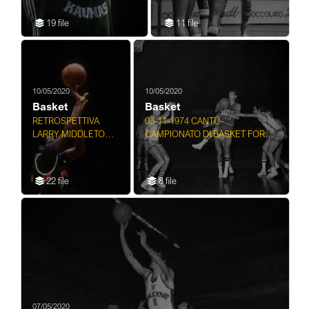
19 file
11 file
10/05/2020
10/05/2020
Basket
Basket
RETROSPETTIVA
03-11-1974 CANTU-
LARRY MIDDLETON
CAMPIONATO DI BASKET FORST
BASKET
CANTU' IGNIS VARESE
22 file
8 file
07/05/2020