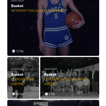
30/07/2020
Basket
RETROSPETTIVA GIULIO IELLINI BASKET
12 file
27/07/2020
26/07/2020
Basket
Basket
RETROSPETTIVA
LA FORMAZIONE IGNIS BASKET
VALERIO
VARESE
BIANCHINI
ALLENATORE
68 file
2 file
BASKET