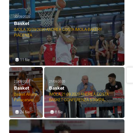
30/09/2020
Basket
IMOLA 30/09/2020 ANDREA COSTA IMOLA-BAKERY
PIACENZA
11 file
27/09/2020
21/09/2020
Basket
Basket
Basket Allianz
IMOLA 21 09 2020 ANDREA COSTA
Pallacanestro
BASKET CONFERENZA STAMPA
Trieste vs
ABBONAMENTI 2020/21
Vanoli
24 file
8 file
Cremona -
Campionato
di Basket