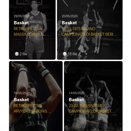
29/05/2020
20/05/2020
Basket
Basket
RETROSPETTIVA
30-11-1975 MILANO
MASSIMILIANO ALDI
CAMPIONATO DI BASKET SERIE
PHILIPS MILANO
A CINZANO MILANO-
BASKET
CHINAMARTINI TORINO
2 file
18 file
16/05/2020
14/05/2020
Basket
Basket
RETROSPETTIVA
20-02-1983 VARESE
ARVYDAS SABONIS
CAMPIONATO DI BASKET
BASKET
SERIE A CAGIVA VARESE-
SCAVOLINI PESARO