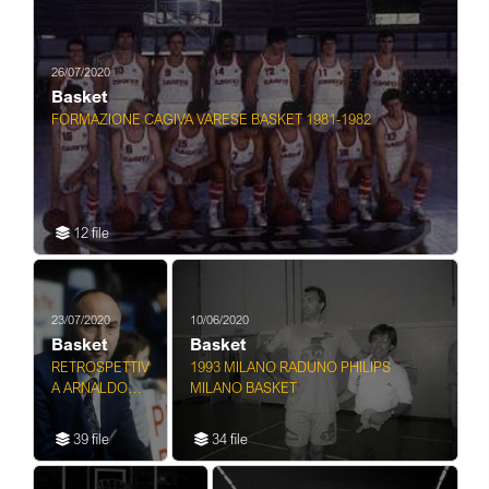
26/07/2020
Basket
FORMAZIONE CAGIVA VARESE BASKET 1981-1982
12 file
23/07/2020
10/06/2020
Basket
Basket
RETROSPETTIV
1993 MILANO RADUNO PHILIPS
A ARNALDO
MILANO BASKET
TAURISANO
ALLENATORE
39 file
34 file
BASKET