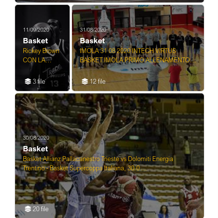
11/09/2020
31/08/2020
Basket
Basket
Rickey Brown
IMOLA 31 08 2020 INTECH VIRTUS
CON LA
BASKET IMOLA PRIMO ALLENAMENTO
MAGLIA
CAT.C GOLD
DELLA
3 file
12 file
TRACER
MILANO
NELL'ANNO
1987-1988
30/08/2020
Basket
Basket Allianz Pallacanestro Trieste vs Dolomiti Energia
Trentino - Basket Supercoppa Italiana, 30.0 ...
20 file