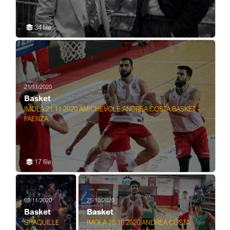
34 file
21/11/2020
Basket
IMOLA 21 11 2020 AMICHEVOLE ANDREA COSTA BASKET -
FAENZA
17 file
02/11/2020
25/10/2020
Basket
Basket
SHAQUILLE
IMOLA 25 10 2020 ANDREA COSTA