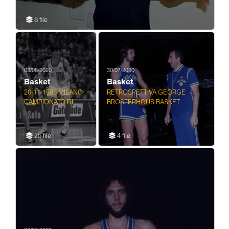
8 file
03/08/2020
30/07/2020
Basket
Basket
26-11-1995 MILANO
RETROSPETTIVA GEORGE
CAMPIONATO DI
BROSTERHOUS BASKET
BASKET A 1
STEFANEL MILANO -
BUCKLER BOLOGNA
25 file
4 file
95-84