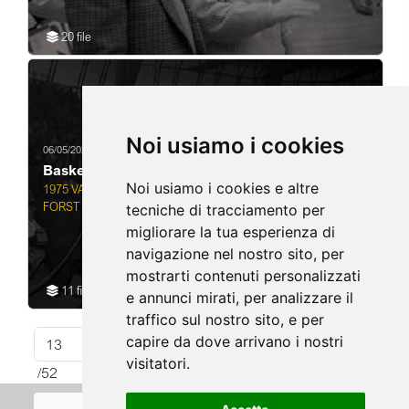
20 file
Noi usiamo i cookies
06/05/2020
Basket
Noi usiamo i cookies e altre
1975 VARESE CAMPIONATO DI BASKET SERIE A IGNIS-
FORST
tecniche di tracciamento per
migliorare la tua esperienza di
navigazione nel nostro sito, per
mostrarti contenuti personalizzati
11 file
e annunci mirati, per analizzare il
traffico sul nostro sito, e per
capire da dove arrivano i nostri
«
‹
12
13
14
›
»
visitatori.
/52
Cookies Policy