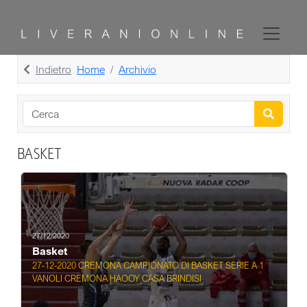
Indietro
Home
Archivio
BASKET
27/12/2020
Basket
27-12-2020 CREMONA CAMPIONATO DI BASKET SERIE A 1
VANOLI CREMONA HAOOY CASA BRINDISI