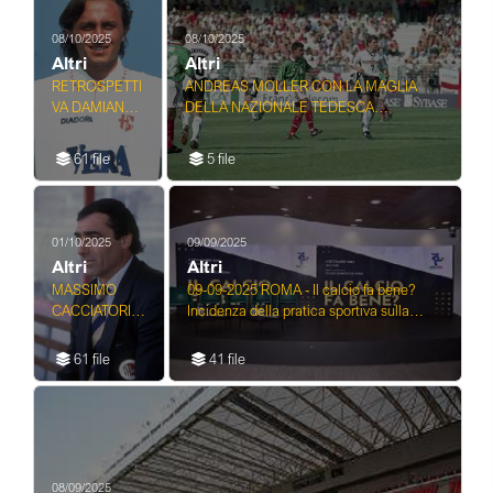
08/10/2025
08/10/2025
Altri
Altri
RETROSPETTI
ANDREAS MOLLER CON LA MAGLIA
VA DAMIANO
DELLA NAZIONALE TEDESCA
LONGHI
NELL'ANNO 1998
CALCIATORE
61 file
5 file
01/10/2025
09/09/2025
Altri
Altri
MASSIMO
09-09-2025 ROMA - Il calcio fa bene?
CACCIATORI
Incidenza della pratica sportiva sulla
ALLENATORE
salute dei calciatori - ...
ASCOLI
61 file
41 file
CALCIO
NELL'ANNO
1992
08/09/2025