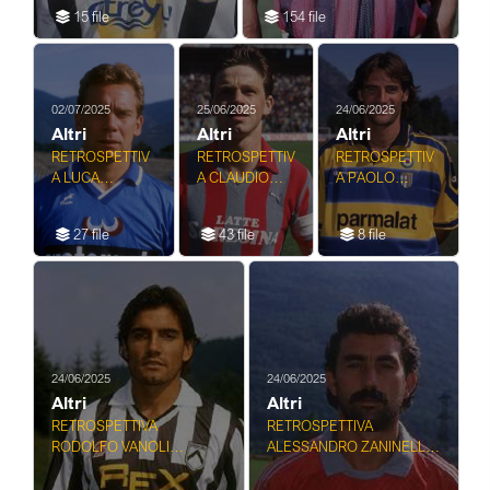
15 file
154 file
02/07/2025
25/06/2025
24/06/2025
Altri
Altri
Altri
RETROSPETTIV
RETROSPETTIV
RETROSPETTIV
A LUCA
A CLAUDIO
A PAOLO
CECCONI
BENCINA
VANOLI
CALCIATORE
CALCIATORE
CALCIATORE
27 file
43 file
8 file
24/06/2025
24/06/2025
Altri
Altri
RETROSPETTIVA
RETROSPETTIVA
RODOLFO VANOLI
ALESSANDRO ZANINELLI
CALCIATORE
CALCIATORE