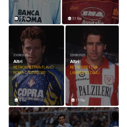
71 file
51 file
23/08/2025
23/08/2025
Altri
Altri
RETROSPETTIVA FLAVIO
RETROSPETTIVA
ROMA CALCIATORE
LAMBERTO ZAULI
CALCIATORE
9 file
11 file