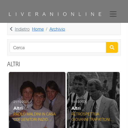
Indietro
Home
Archivio
ALTRI
21/10/2025
19/10/2025
Altri
Altri
PAOLO MALDINI IN CASA
RETROSPETTIVA
COI GENITORI INIZIO
GIOVANNI TRAPATTONI
CARRIERA A MILANO
ALLENATORE JUVENTUS