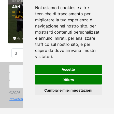
06/06/2025
Altri
Noi usiamo i cookies e altre
RETROSPETTIVA UGO
tecniche di tracciamento per
TOMEAZZI
migliorare la tua esperienza di
ALLENATORE ED EX
navigazione nel nostro sito, per
CALCIATORE
mostrarti contenuti personalizzati
e annunci mirati, per analizzare il
47 file
traffico sul nostro sito, e per
capire da dove arrivano i nostri
/101
«
‹
2
3
4
›
»
visitatori.
Cookies Policy
Accetto
Policy Privacy
Rifiuto
Termini d'uso
Cambia le mie impostazioni
©2026 - Aldo Liverani S.a.s. - P.IVA/C.F. 03265910962
powered by Ramtech