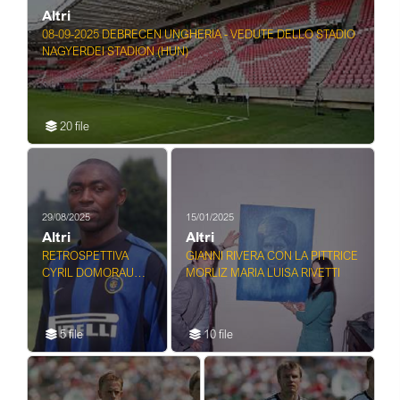
Altri
08-09-2025 DEBRECEN UNGHERIA - VEDUTE DELLO STADIO
NAGYERDEI STADION (HUN)
20 file
29/08/2025
15/01/2025
Altri
Altri
RETROSPETTIVA
GIANNI RIVERA CON LA PITTRICE
CYRIL DOMORAUD
MORLIZ MARIA LUISA RIVETTI
CALCIATORE
5 file
10 file