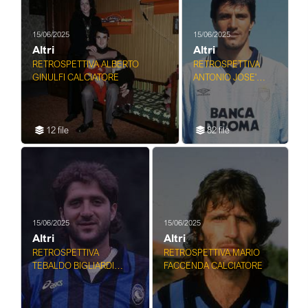
15/06/2025
15/06/2025
Altri
Altri
RETROSPETTIVA ALBERTO
RETROSPETTIVA
GINULFI CALCIATORE
ANTONIO JOSE'
CHAMOT
CALCIATORE
12 file
82 file
15/06/2025
15/06/2025
Altri
Altri
RETROSPETTIVA
RETROSPETTIVA MARIO
TEBALDO BIGLIARDI
FACCENDA CALCIATORE
CALCIATORE