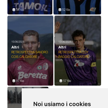
94 file
52 file
15/06/2025
13/06/2025
Altri
Altri
RETROSPETTIVA SANDRO
RETROSPETTIVA EDY
COIS CALCIATORE
BAGGIO CALCIATORE
87 file
57 file
Noi usiamo i cookies