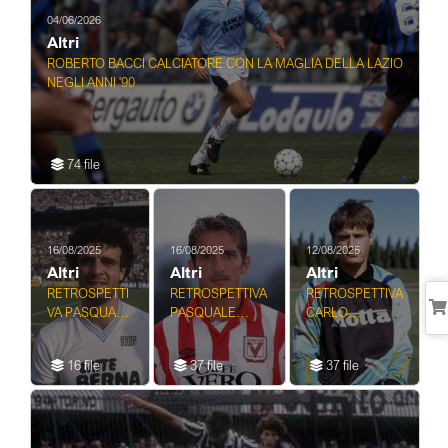
04/06/2026
Altri
ROBERTO BACCI CALCIATORE CON LA MAGLIA DELLA LAZIO
NEGLI ANNI '90
74 file
16/08/2025
16/08/2025
12/08/2025
Altri
Altri
Altri
RETROSPETTI
RETROSPETTIVA
RETROSPETTIVA
VA PASQUALE
PASQUALE
CARLO
CASALE
LUISO
CUDICINI
CALCIATORE
CALCIATORE
CALCIATORE DI
16 file
37 file
37 file
RUOLO
PORTIERE
NELL'ANNO
1992-1993