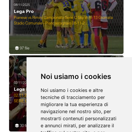
08/11/2025
Lega Pro
Pianese vs Rimini Campionato Serie C Sky Wifi - 13 Giornata
Stadio Comunale - Piancastagnaio 08-11-2 ...
97 file
Noi usiamo i cookies
02/11/2025
Lega Pro
Noi usiamo i cookies e altre
02.11.2025 RAVENNA - LEGA PRO CAMPIONATO DI CALCIO
tecniche di tracciamento per
SERIE C RAVENNA vs ASCOLI
migliorare la tua esperienza di
navigazione nel nostro sito, per
mostrarti contenuti personalizzati
e annunci mirati, per analizzare il
30 file