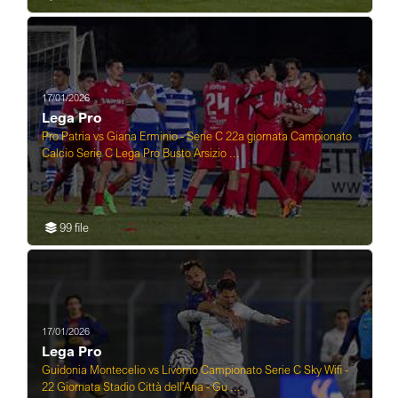
17/01/2026
Lega Pro
Pro Patria vs Giana Erminio - Serie C 22a giornata Campionato
Calcio Serie C Lega Pro Busto Arsizio ...
99 file
17/01/2026
Lega Pro
Guidonia Montecelio vs Livorno Campionato Serie C Sky Wifi -
22 Giornata Stadio Città dell'Aria - Gu ...