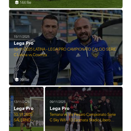
144 file
15/11/2025
Lega Pro
15-11-2025 LATINA - LEGA PRO CAMPIONATO CALCIO SERIE
C Latina vs Cosenza
99 file
13/11/2025
09/11/2025
Lega Pro
Lega Pro
10.11.2025
Ternana vs Vis Pesaro Campionato Serie
SALERNO -
C Sky Wifi - 13 Giornata Stadio Libero
LEGA PRO
Liberati - Terni 09-11 ...
CAMPIONATO