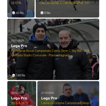
SESTRI
CALCIO SERIE C1 MONZA-SPAL 3-0
LEVANTE -
LEGA PRO
40 file
6 file
BRA vs
SAMBENEDE
TTESE
CAMPIONATO
CALCIO
SERIE C
03/01/2026
Lega Pro
Pianese vs Ascoli Campionato Calcio Serie C Sky Wifi - 20a
Giornata Stadio Comunale - Piancastagnaio ...
148 file
29/12/2025
21/12/2025
Lega Pro
Lega Pro
IMOLA 29 12
Latina vs Crotone Campionato Serie C