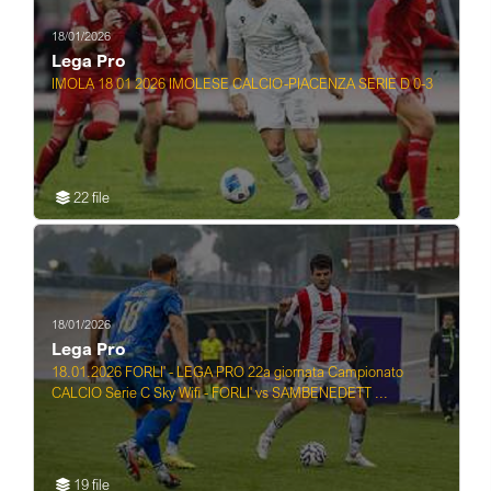
18/01/2026
Lega Pro
IMOLA 18 01 2026 IMOLESE CALCIO-PIACENZA SERIE D 0-3
22 file
18/01/2026
Lega Pro
18.01.2026 FORLI' - LEGA PRO 22a giornata Campionato
CALCIO Serie C Sky Wifi - FORLI' vs SAMBENEDETT ...
19 file