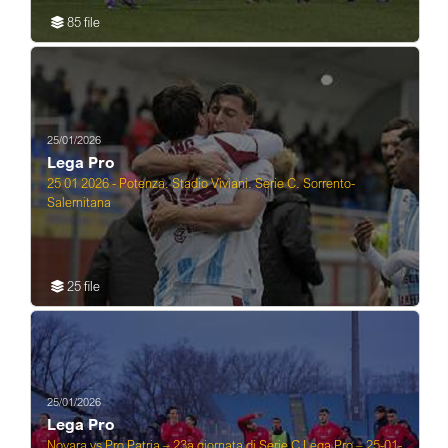
85 file
25/01/2026
Lega Pro
25 01 2026 - Potenza. Stadio Viviani. Serie C. Sorrento-
Salernitana
25 file
25/01/2026
Lega Pro
Novara vs Pro Patria – 23a giornata di Serie C Lega Pro – 25-01-