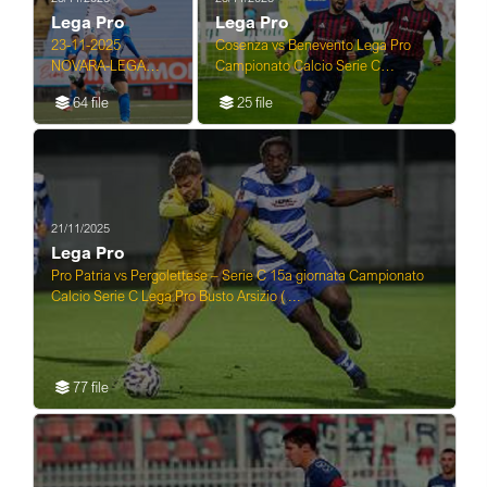
Lega Pro
Lega Pro
23-11-2025
Cosenza vs Benevento Lega Pro
NOVARA-LEGA
Campionato Calcio Serie C
PRO NOVARA-
23.11.2025
64 file
25 file
RENATE
21/11/2025
Lega Pro
Pro Patria vs Pergolettese – Serie C 15a giornata Campionato
Calcio Serie C Lega Pro Busto Arsizio ( ...
77 file