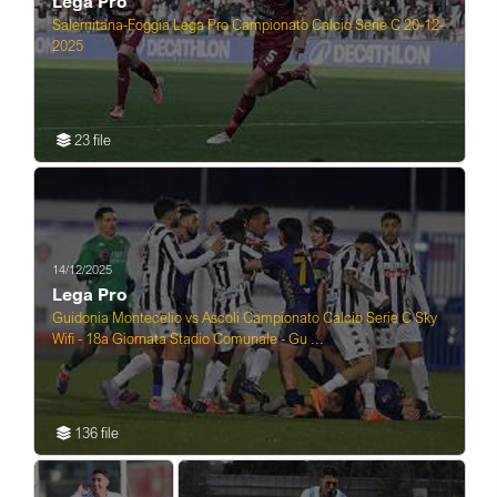
Lega Pro
Salernitana-Foggia Lega Pro Campionato Calcio Serie C 20-12-
2025
23 file
14/12/2025
Lega Pro
Guidonia Montecelio vs Ascoli Campionato Calcio Serie C Sky
Wifi - 18a Giornata Stadio Comunale - Gu ...
136 file