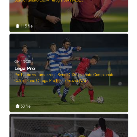
Stadio Renato Curi - Perugia 09-11-2025
115 file
08/11/2025
Lega Pro
Pro Patria vs Lumezzane Serie C 13a giornata Campionato
Calcio Serie C Lega Pro Busto Arsizio (VA) ...
53 file