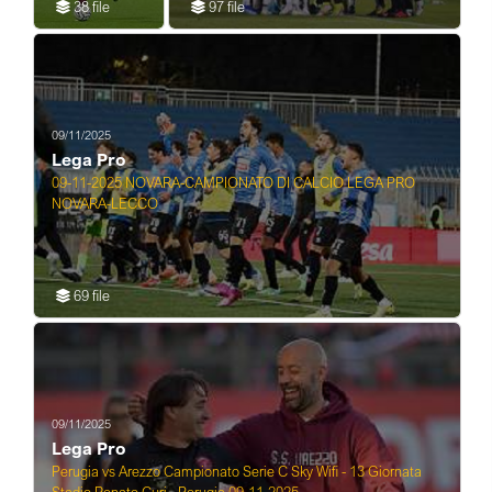
38 file
97 file
CALCIO SERIE
C
SALERNITANA
vs CROTONE
09/11/2025
Lega Pro
09-11-2025 NOVARA-CAMPIONATO DI CALCIO LEGA PRO
NOVARA-LECCO
69 file
09/11/2025
Lega Pro
Perugia vs Arezzo Campionato Serie C Sky Wifi - 13 Giornata