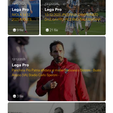
14/12/2025
13/12/2025
Lega Pro
Lega Pro
IMOLA 14 12
13-12-2025 -PICERNO-CAMPIONATO
2025 IMOLESE
DI LEGA PRO PICERNO-SALERNITANA
CALCIO-SASSO
MARCONI
9 file
21 file
SERIE D 1-3
12/12/2025
Lega Pro
Panchina Pro Patria affidata al mister Francesco Bolzoni - Busto
Arsizio (VA) Stadio Carlo Speroni - ...
3 file