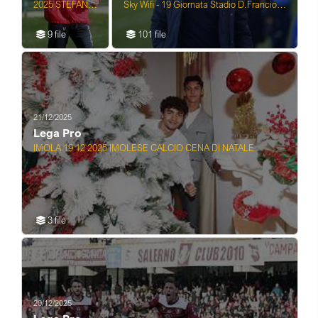
2025 STEFANO
Sky Wifi - 19 Giornata Stadio D.Francioni
PROTTI
- Latina 21-12-2025
NUOVO
9 file
101 file
ALLENATORE
DELL'IMOLESE
CALCIO
21/12/2025
Lega Pro
IMOLA 19 12 2025 IMOLESE CALCIO CENA DI NATALE
3 file
20/12/2025