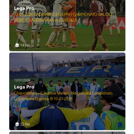
13/01/2026
Lega Pro
12.01.2026 SALERNO -LEGA PRO CAMPIONATO CALCIO
SERIE C SALERNITANA vs COSENZA
14 file
12/01/2026
Lega Pro
ChievoVerona - Casatese Merate 19a giornata Campionato
Calcio Serie D girone B 10-01-2026
32 file