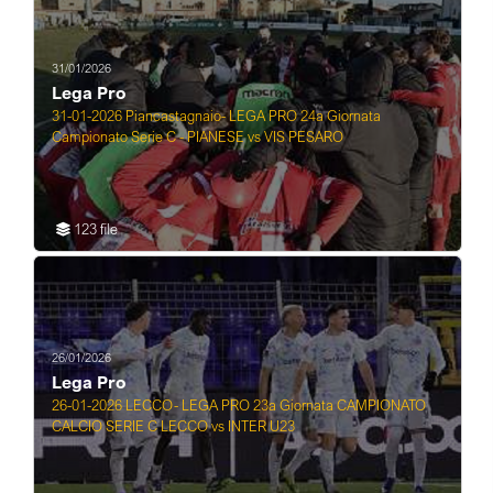
31/01/2026
Lega Pro
31-01-2026 Piancastagnaio- LEGA PRO 24a Giornata
Campionato Serie C - PIANESE vs VIS PESARO
123 file
26/01/2026
Lega Pro
26-01-2026 LECCO- LEGA PRO 23a Giornata CAMPIONATO
CALCIO SERIE C LECCO vs INTER U23