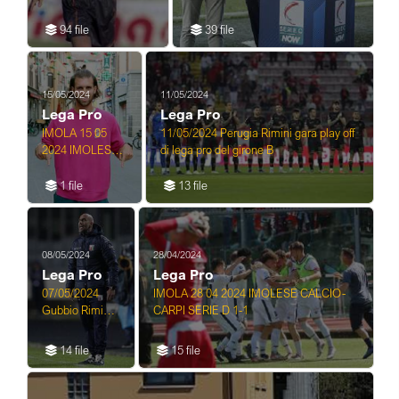
PISTOIESE 2-0
94 file
39 file
15/05/2024
11/05/2024
Lega Pro
Lega Pro
IMOLA 15 05
11/05/2024 Perugia Rimini gara play off
2024 IMOLESE
di lega pro del girone B
CALCIO
LORENZO
1 file
13 file
DALL'OSSO
08/05/2024
28/04/2024
Lega Pro
Lega Pro
07/05/2024
IMOLA 28 04 2024 IMOLESE CALCIO-
Gubbio Rimini
CARPI SERIE D 1-1
gara play off di
lega pro girone
14 file
15 file
B