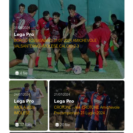
01/08/2024
Lega Pro
BORGO TOSSIGNANO 31 07 2024 AMICHEVOLE
VALSANTERNO-IMOLESE CALCIO 2-3
4 file
24/07/2024
21/07/2024
Lega Pro
Lega Pro
IMOLA 2024
CROTONE - Aek CROTONE Amichevole
IMOLESE
Precampionato 21 Luglio 2024
CALCIO
ALLENAMENTO
17 file
20 file