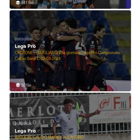
141 file
03/03/2024
Lega Pro
CROTONE - GIUGLIANO 29a giornata Lega Pro Campionato
Calcio Serie C 02-03-2024
30 file
25/02/2024
Lega Pro
IMOLESE CALCIO MANES ALEANDRO