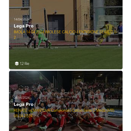
14/04/2024
Lega Pro
IMOLA 14 04 2024 IMOLESE CALCIO-LENTIGIONE SERIE D 0-
2
12 file
08/04/2024
Lega Pro
RENATE vs MANTOVA Campionato Calcio Serie C Meda (MB)
08-04-2024