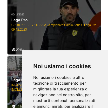
09/12/2023
Lega Pro
CROTONE - JUVE STABIA Campionato Calcio Serie C Lega Pro
09.12.2023
20 file
Noi usiamo i cookies
06/12/2023
Noi usiamo i cookies e altre
Lega Pro
tecniche di tracciamento per
IMOLA 06 12 2023 COPPA ITALIA OTTAVI DI FINALE SERIE D
migliorare la tua esperienza di
IMOLESE CALCIO-CAMPOBASSO 1-0
navigazione nel nostro sito, per
mostrarti contenuti personalizzati
e annunci mirati, per analizzare il
11 file