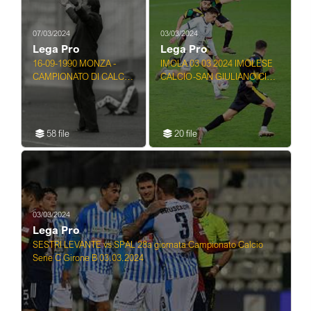
07/03/2024
03/03/2024
Lega Pro
Lega Pro
16-09-1990 MONZA -
IMOLA 03 03 2024 IMOLESE
CAMPIONATO DI CALCIO
CALCIO-SAN GIULIANO CITY
SERIE C1 MONZA-
SERIE D
BARACCA LUGO 1-0
58 file
20 file
03/03/2024
Lega Pro
SESTRI LEVANTE vs SPAL 28a giornata Campionato Calcio
Serie C Girone B 03.03.2024