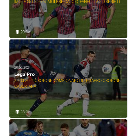
IMOLA 28 03 2024 IMOLESE CALCIO-FANFULLA 2-0 SERIE D
20 file
26/03/2024
Lega Pro
25-03-2024 CROTONE-CAMPIONATO DI LEGAPRO CROTONE-
CASERTANA
25 file