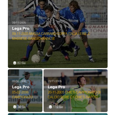
PERUGIA 1-2
09/11/2005
Lega Pro
09-11-2005 MASSA CARRARA COPPA ITALIA SERIE C
MASSESE-SANGIOVANNESE
80 file
05/02/2006
20/11/2005
Lega Pro
Lega Pro
05-02-2006
20-11-2005 CHIETI-CAMPIONATO DI
CAMPIONATO DI
CALCIO SERIE C1 CHIETI-NAPOLI
CALCIO SERIE
C2 SANREMESE-
34 file
119 file
VENEZIA