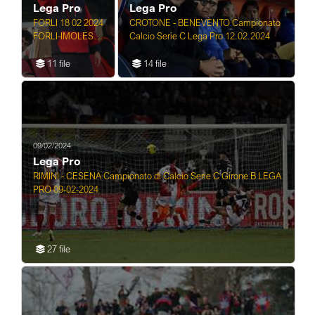
Lega Pro
Lega Pro
FORLI 18 02 2024
CROTONE - BENEVENTO Campionato
FORLI-IMOLESE
Calcio Serie C Lega Pro 12.02.2024
CALCIO 2-1
SERIE D
11 file
14 file
09/02/2024
Lega Pro
RIMINI - CESENA Campionato di Calcio Serie C Girone B LEGA
PRO 09-02-2024
27 file