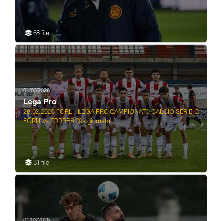
68 file
01/03/2026
Lega Pro
28.02.2026 FORLI'- LEGA PRO CAMPIONATO CALCIO SERIE C
FORLI' vs TORRES 29a giornata
31 file
01/03/2026