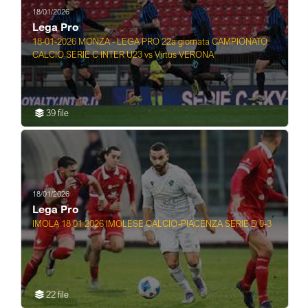
18/01/2026
Lega Pro
18-01-2026 MONZA - LEGA PRO 22a giornata CAMPIONATO
CALCIO SERIE C INTER U23 vs Virtus VERONA
39 file
18/01/2026
Lega Pro
IMOLA 18 01 2026 IMOLESE CALCIO-PIACENZA SERIE D 0-3
22 file