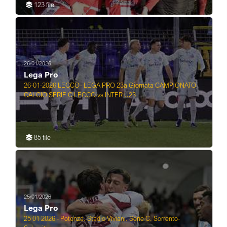
123 file
26/01/2026
Lega Pro
26-01-2026 LECCO- LEGA PRO 23a Giornata CAMPIONATO
CALCIO SERIE C LECCO vs INTER U23
85 file
25/01/2026
Lega Pro
25 01 2026 - Potenza. Stadio Viviani. Serie C. Sorrento-