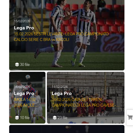
DELL'IMOLESE
CALCIO
ALESSANDRO
SERVADE ...
15/02/2026
Lega Pro
15.02.2026 SESTRI LEVANTE- LEGA PRO CAMPIONATO
CALCIO SERIE C BRA vs ASCOLI
30 file
14/02/2026
14/02/2026
Lega Pro
Lega Pro
IMOLA 14 02
14-02-2026 CAVA DEI TIRRENI-
2026 IMOLESE
CAMPIONATO DI LEGA PRO CAVESE-
CALCIO-
SALERNITANA
PROGRESSO
10 file
23 file
3-3