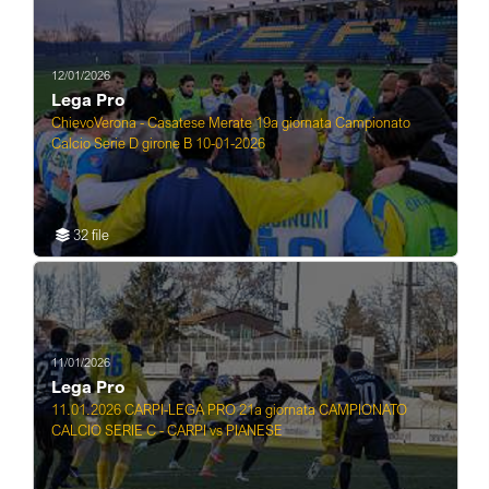
12/01/2026
Lega Pro
ChievoVerona - Casatese Merate 19a giornata Campionato
Calcio Serie D girone B 10-01-2026
32 file
11/01/2026
Lega Pro
11.01.2026 CARPI-LEGA PRO 21a giornata CAMPIONATO
CALCIO SERIE C - CARPI vs PIANESE