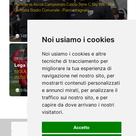
Pianese vs Ascoli Campionato Calcio Serie C Sky Wifi - 20a
Giornata Stadio Comunale - Piancastagnaio ...
148 file
Noi usiamo i cookies
Noi usiamo i cookies e altre
29/12/2025
21/12/2025
tecniche di tracciamento per
Lega Pro
Lega Pro
migliorare la tua esperienza di
IMOLA 29 12
Latina vs Crotone Campionato Serie C
navigazione nel nostro sito, per
2025 STEFANO
Sky Wifi - 19 Giornata Stadio D.Francioni
mostrarti contenuti personalizzati
PROTTI
- Latina 21-12-2025
NUOVO
e annunci mirati, per analizzare il
9 file
101 file
ALLENATORE
traffico sul nostro sito, e per
DELL'IMOLESE
capire da dove arrivano i nostri
CALCIO
/39
«
‹
1
2
›
»
visitatori.
Cookies Policy
Accetto
Policy Privacy